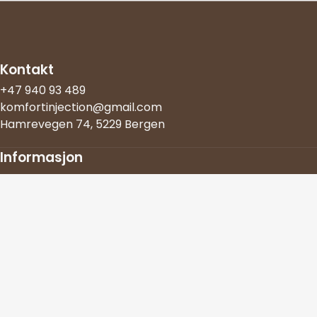
Kontakt
+47 940 93 489
komfortinjection@gmail.com
Hamrevegen 74, 5229 Bergen
Informasjon
Om oss
Bestill time
Reviews
Personvernerklæring
© 2025 Komfort Injection
Nettiside levert av Webiser AS